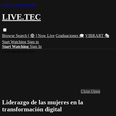
Skip to main content
LIVE.TEC
Browse
Search
[ 🔴 ] Now Live
Graduaciones 🎓
VIBRART 🎭
Start Watching
Sign in
Start Watching
Sign In
Live stream preview
Close
Open
Liderazgo de las mujeres en la
transformación digital