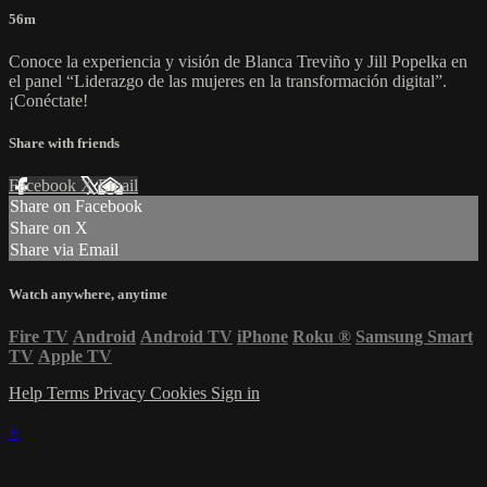
56m
Conoce la experiencia y visión de Blanca Treviño y Jill Popelka en
el panel “Liderazgo de las mujeres en la transformación digital”.
¡Conéctate!
Share with friends
Facebook
X
Email
Share on Facebook
Share on X
Share via Email
Watch anywhere, anytime
Fire TV
Android
Android TV
iPhone
Roku
®
Samsung Smart
TV
Apple TV
Help
Terms
Privacy
Cookies
Sign in
×