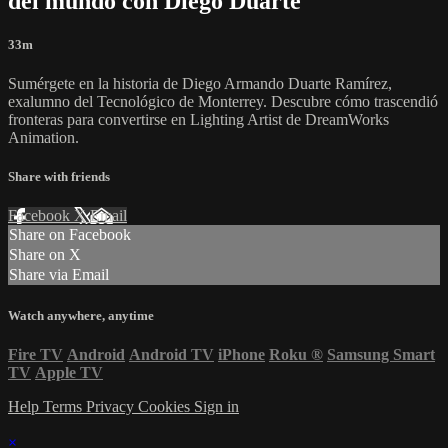
del mundo con Diego Duarte
33m
Sumérgete en la historia de Diego Armando Duarte Ramírez,
exalumno del Tecnológico de Monterrey. Descubre cómo trascendió
fronteras para convertirse en Lighting Artist de DreamWorks
Animation.
Share with friends
Facebook
X
Email
Share on Facebook
Share on X
Share via Email
Watch anywhere, anytime
Fire TV
Android
Android TV
iPhone
Roku
®
Samsung Smart
TV
Apple TV
Help
Terms
Privacy
Cookies
Sign in
×