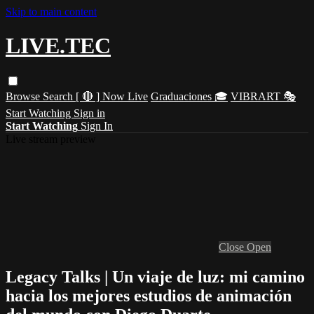
Skip to main content
LIVE.TEC
Browse
Search
[ 🔴 ] Now Live
Graduaciones 🎓
VIBRART 🎭
Start Watching
Sign in
Start Watching
Sign In
Live stream preview
Close
Open
Legacy Talks | Un viaje de luz: mi camino
hacia los mejores estudios de animación