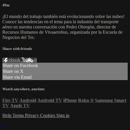
49m
¡El mundo del trabajo también está evolucionando sobre las nubes!
Conoce las tendencias en el tema para la industria del transporte
aéreo en nuestra conversación con Pedro Obregón, director de
Recursos Humanos de Vivaaerobus, organizada por la Escuela de
Negocios del Tec.
Share with friends
Facebook
X
Email
Share on Facebook
Share on X
Share via Email
Watch anywhere, anytime
Fire TV
Android
Android TV
iPhone
Roku
®
Samsung Smart
TV
Apple TV
Help
Terms
Privacy
Cookies
Sign in
×