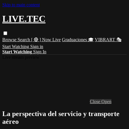
Skip to main content
LIVE.TEC
Browse
Search
[ 🔴 ] Now Live
Graduaciones 🎓
VIBRART 🎭
Start Watching
Sign in
Start Watching
Sign In
Live stream preview
Close
Open
La perspectiva del servicio y transporte
aéreo