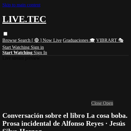
Skip to main content
LIVE.TEC
Browse
Search
[ 🔴 ] Now Live
Graduaciones 🎓
VIBRART 🎭
Start Watching
Sign in
Start Watching
Sign In
Live stream preview
Close
Open
Conversación sobre el libro La cosa boba.
Prosa incidental de Alfonso Reyes · Jesús