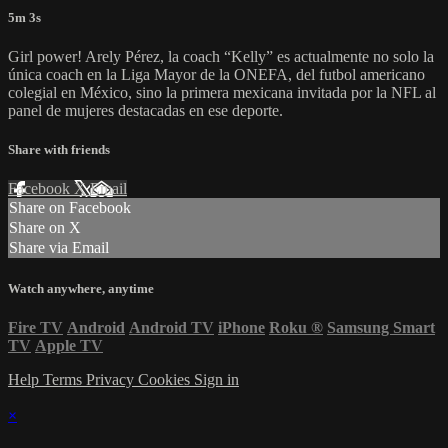
5m 3s
Girl power! Arely Pérez, la coach “Kelly” es actualmente no solo la
única coach en la Liga Mayor de la ONEFA, del futbol americano
colegial en México, sino la primera mexicana invitada por la NFL al
panel de mujeres destacadas en ese deporte.
Share with friends
Facebook
X
Email
Share on Facebook
Share on X
Share via Email
Watch anywhere, anytime
Fire TV
Android
Android TV
iPhone
Roku
®
Samsung Smart
TV
Apple TV
Help
Terms
Privacy
Cookies
Sign in
×