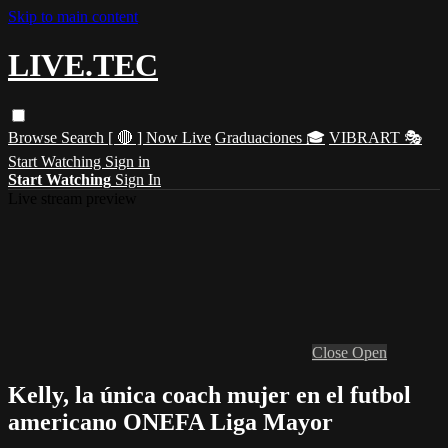
Skip to main content
LIVE.TEC
Browse
Search
[ 🔴 ] Now Live
Graduaciones 🎓
VIBRART 🎭
Start Watching
Sign in
Start Watching
Sign In
Live stream preview
Close
Open
Kelly, la única coach mujer en el futbol
americano ONEFA Liga Mayor