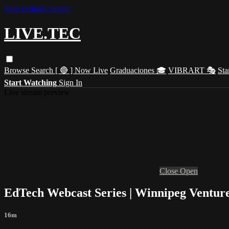
Skip to main content
LIVE.TEC
Browse
Search
[ 🔴 ] Now Live
Graduaciones 🎓
VIBRART 🎭
Sta
Start Watching
Sign In
Live stream preview
Close
Open
EdTech Webcast Series | Winnipeg Venture
16m