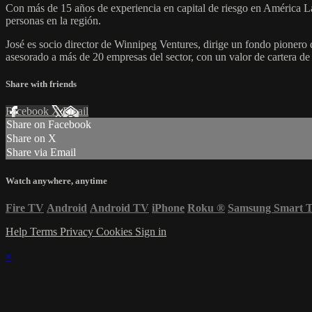
Con más de 15 años de experiencia en capital de riesgo en América Lat
personas en la región.
José es socio director de Winnipeg Ventures, dirige un fondo pionero 
asesorado a más de 20 empresas del sector, con un valor de cartera de
Share with friends
Facebook
X
Email
Share on Facebook
Share on X
Share via Email
Watch anywhere, anytime
Fire TV
Android
Android TV
iPhone
Roku
®
Samsung Smart 
Help
Terms
Privacy
Cookies
Sign in
×