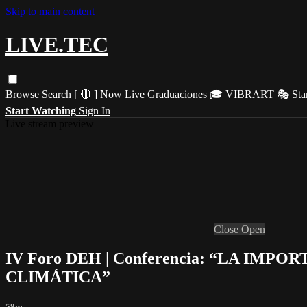
Skip to main content
LIVE.TEC
Browse
Search
[ 🔴 ] Now Live
Graduaciones 🎓
VIBRART 🎭
Sta
Start Watching
Sign In
Live stream preview
Close
Open
IV Foro DEH | Conferencia: “LA IM
CLIMÁTICA”
58m