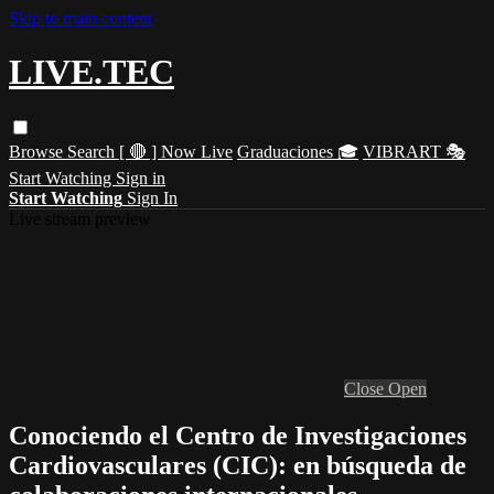
Skip to main content
LIVE.TEC
Browse
Search
[ 🔴 ] Now Live
Graduaciones 🎓
VIBRART 🎭
Start Watching
Sign in
Start Watching
Sign In
Live stream preview
Close
Open
Conociendo el Centro de Investigaciones
Cardiovasculares (CIC): en búsqueda de