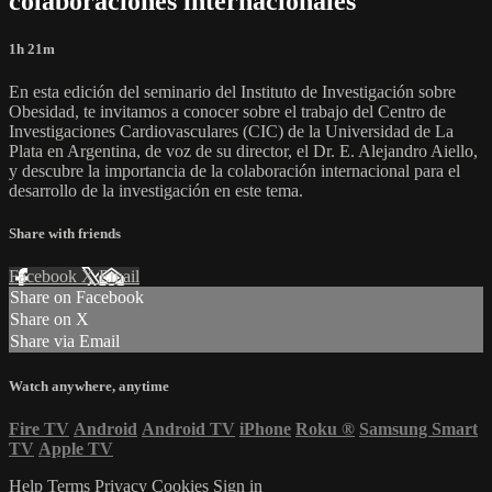
colaboraciones internacionales
1h 21m
En esta edición del seminario del Instituto de Investigación sobre
Obesidad, te invitamos a conocer sobre el trabajo del Centro de
Investigaciones Cardiovasculares (CIC) de la Universidad de La
Plata en Argentina, de voz de su director, el Dr. E. Alejandro Aiello,
y descubre la importancia de la colaboración internacional para el
desarrollo de la investigación en este tema.
Share with friends
Facebook
X
Email
Share on Facebook
Share on X
Share via Email
Watch anywhere, anytime
Fire TV
Android
Android TV
iPhone
Roku
®
Samsung Smart
TV
Apple TV
Help
Terms
Privacy
Cookies
Sign in