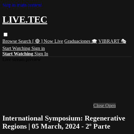
Skip to main content
LIVE.TEC
Browse
Search
[ 🔴 ] Now Live
Graduaciones 🎓
VIBRART 🎭
Start Watching
Sign in
Start Watching
Sign In
Live stream preview
Close
Open
International Symposium: Regenerative
Regions | 05 March, 2024 - 2º Parte