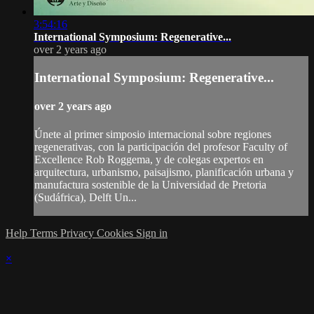
3:54:16
International Symposium: Regenerative...
over 2 years ago
International Symposium: Regenerative...
over 2 years ago
Únete al primer simposio internacional sobre regiones
regenerativas, con la participación del profesor Faculty of
Excellence Rob Roggema, y de colegas expertos en
arquitectura, urbanismo, paisajismo, planificación urbana y
manufactura sostenible de la Universidad de Pretoria
(Sudáfrica), Delft Un...
Help
Terms
Privacy
Cookies
Sign in
×