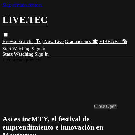
Skip to main content
LIVE.TEC
Browse
Search
[ 🔴 ] Now Live
Graduaciones 🎓
VIBRART 🎭
Start Watching
Sign in
Start Watching
Sign In
Live stream preview
Close
Open
Así es incMTY, el festival de
emprendimiento e innovación en