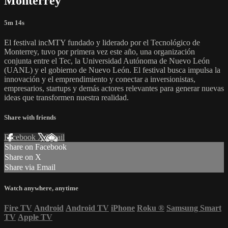
Monterrey
5m 14s
El festival incMTY fundado y liderado por el Tecnológico de
Monterrey, tuvo por primera vez este año, una organización
conjunta entre el Tec, la Universidad Autónoma de Nuevo León
(UANL) y el gobierno de Nuevo León. El festival busca impulsa la
innovación y el emprendimiento y conectar a inversionistas,
empresarios, startups y demás actores relevantes para generar nuevas
ideas que transformen nuestra realidad.
Share with friends
Facebook
X
Email
Share on Facebook
Share on X
Share via Email
Watch anywhere, anytime
Fire TV
Android
Android TV
iPhone
Roku
®
Samsung Smart
TV
Apple TV