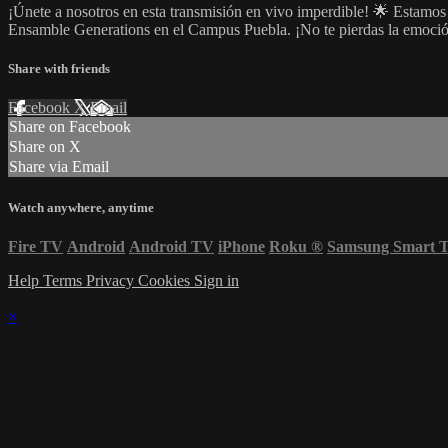
¡Únete a nosotros en esta transmisión en vivo imperdible! 🌟 Estamos
Ensamble Generations en el Campus Puebla. ¡No te pierdas la emoción,
Share with friends
Facebook
X
Email
Share on Facebook
Share on X
Share via Email
Watch anywhere, anytime
Fire TV
Android
Android TV
iPhone
Roku
®
Samsung Smart 
Help
Terms
Privacy
Cookies
Sign in
×