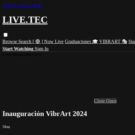
Skip to main content
LIVE.TEC
Browse
Search
[ 🔴 ] Now Live
Graduaciones 🎓
VIBRART 🎭
Sta
Start Watching
Sign In
Live stream preview
Close
Open
Inauguración VibrArt 2024
56m