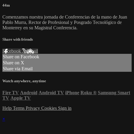
44m
Comenzamos nuestra jornada de Conferencias de la mano de Juan
Pablo Murra, Rector de Profesional y Posgrado Tecnológico de
Monterrey en su Magistral Conferencia.
Share with friends
Facebook
X
Email
Share on Facebook
Share on X
Share via Email
Watch anywhere, anytime
Fire TV
Android
Android TV
iPhone
Roku
®
Samsung Smart
TV
Apple TV
Help
Terms
Privacy
Cookies
Sign in
×