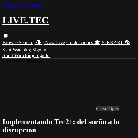
Skip to main content
LIVE.TEC
Browse
Search
[ 🔴 ] Now Live
Graduaciones 🎓
VIBRART 🎭
Start Watching
Sign in
Start Watching
Sign In
Live stream preview
Close
Open
Implementando Tec21: del sueño a la
disrupción