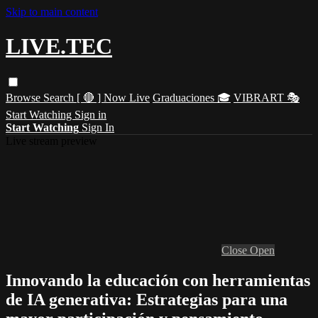
Skip to main content
LIVE.TEC
Browse
Search
[ 🔴 ] Now Live
Graduaciones 🎓
VIBRART 🎭
Start Watching
Sign in
Start Watching
Sign In
Live stream preview
Close
Open
Innovando la educación con herramientas
de IA generativa: Estrategias para una