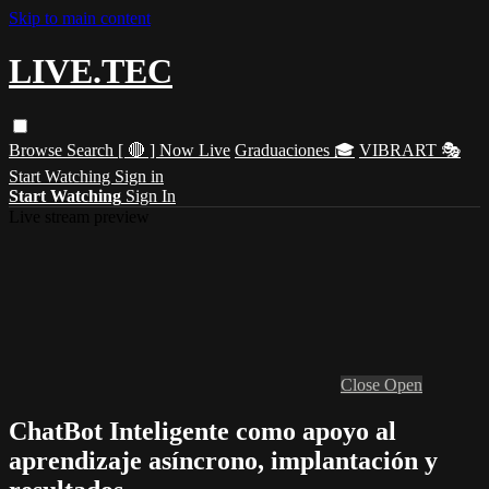
Skip to main content
LIVE.TEC
Browse
Search
[ 🔴 ] Now Live
Graduaciones 🎓
VIBRART 🎭
Start Watching
Sign in
Start Watching
Sign In
Live stream preview
Close
Open
ChatBot Inteligente como apoyo al
aprendizaje asíncrono, implantación y