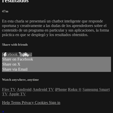
resultados
47m
En esta charla se presentará un chatbot inteligente que responde
oportuna y creativamente a las dudas de los aprendedores sobre el
contenido de un programa en particular y sus aplicaciones, la forma
práctica en que se desplegó y los resultados obtenidos.
Share with friends
Facebook
X
Email
Share on Facebook
Share on X
Share via Email
Watch anywhere, anytime
Fire TV
Android
Android TV
iPhone
Roku
®
Samsung Smart
TV
Apple TV
Help
Terms
Privacy
Cookies
Sign in
×