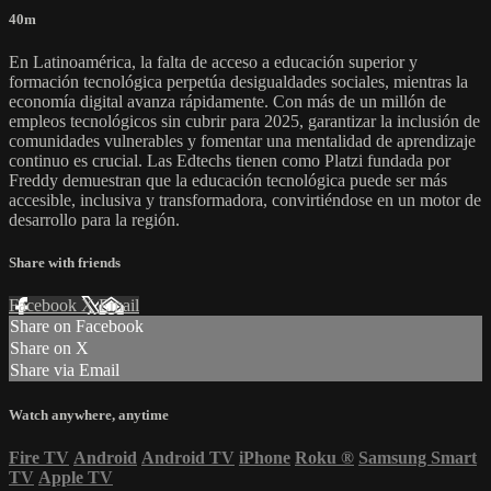
40m
En Latinoamérica, la falta de acceso a educación superior y
formación tecnológica perpetúa desigualdades sociales, mientras la
economía digital avanza rápidamente. Con más de un millón de
empleos tecnológicos sin cubrir para 2025, garantizar la inclusión de
comunidades vulnerables y fomentar una mentalidad de aprendizaje
continuo es crucial. Las Edtechs tienen como Platzi fundada por
Freddy demuestran que la educación tecnológica puede ser más
accesible, inclusiva y transformadora, convirtiéndose en un motor de
desarrollo para la región.
Share with friends
Facebook
X
Email
Share on Facebook
Share on X
Share via Email
Watch anywhere, anytime
Fire TV
Android
Android TV
iPhone
Roku
®
Samsung Smart
TV
Apple TV