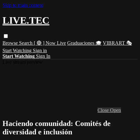
Skip to main content
LIVE.TEC
Browse
Search
[ 🔴 ] Now Live
Graduaciones 🎓
VIBRART 🎭
Start Watching
Sign in
Start Watching
Sign In
Live stream preview
Close
Open
Haciendo comunidad: Comités de
diversidad e inclusión