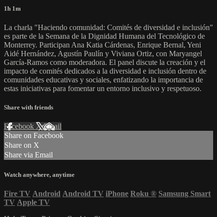
1h 1m
La charla "Haciendo comunidad: Comités de diversidad e inclusión"
es parte de la Semana de la Dignidad Humana del Tecnológico de
Monterrey. Participan Ana Katia Cárdenas, Enrique Bernal, Yeni
Aidé Hernández, Agustín Paulín y Viviana Ortiz, con Maryangel
García-Ramos como moderadora. El panel discute la creación y el
impacto de comités dedicados a la diversidad e inclusión dentro de
comunidades educativas y sociales, enfatizando la importancia de
estas iniciativas para fomentar un entorno inclusivo y respetuoso.
Share with friends
Facebook
X
Email
Share on Facebook
Share on X
Share via Email
Watch anywhere, anytime
Fire TV
Android
Android TV
iPhone
Roku
®
Samsung Smart
TV
Apple TV