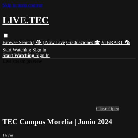
Skip to main content
LIVE.TEC
Browse
Search
[ 🔴 ] Now Live
Graduaciones 🎓
VIBRART 🎭
Start Watching
Sign in
Start Watching
Sign In
Live stream preview
Close
Open
TEC Campus Morelia | Junio 2024
1h 7m