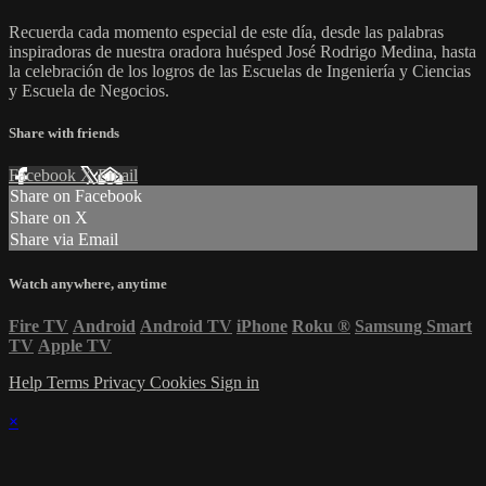
Recuerda cada momento especial de este día, desde las palabras
inspiradoras de nuestra oradora huésped José Rodrigo Medina, hasta
la celebración de los logros de las Escuelas de Ingeniería y Ciencias
y Escuela de Negocios.
Share with friends
Facebook
X
Email
Share on Facebook
Share on X
Share via Email
Watch anywhere, anytime
Fire TV
Android
Android TV
iPhone
Roku
®
Samsung Smart
TV
Apple TV
Help
Terms
Privacy
Cookies
Sign in
×