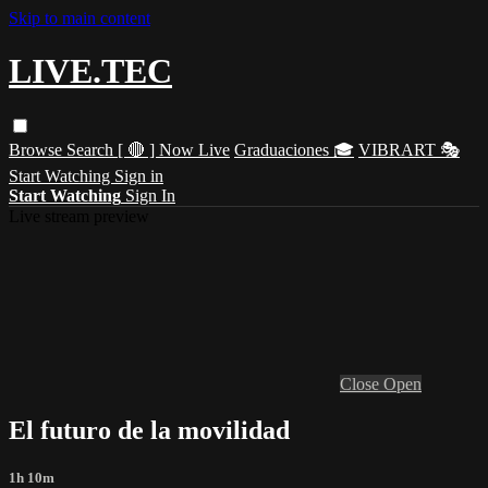
Skip to main content
LIVE.TEC
Browse
Search
[ 🔴 ] Now Live
Graduaciones 🎓
VIBRART 🎭
Start Watching
Sign in
Start Watching
Sign In
Live stream preview
Close
Open
El futuro de la movilidad
1h 10m