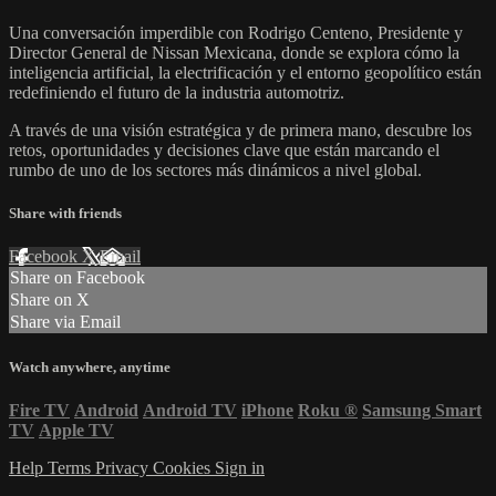
Una conversación imperdible con Rodrigo Centeno, Presidente y
Director General de Nissan Mexicana, donde se explora cómo la
inteligencia artificial, la electrificación y el entorno geopolítico están
redefiniendo el futuro de la industria automotriz.
A través de una visión estratégica y de primera mano, descubre los
retos, oportunidades y decisiones clave que están marcando el
rumbo de uno de los sectores más dinámicos a nivel global.
Share with friends
Facebook
X
Email
Share on Facebook
Share on X
Share via Email
Watch anywhere, anytime
Fire TV
Android
Android TV
iPhone
Roku
®
Samsung Smart
TV
Apple TV
Help
Terms
Privacy
Cookies
Sign in