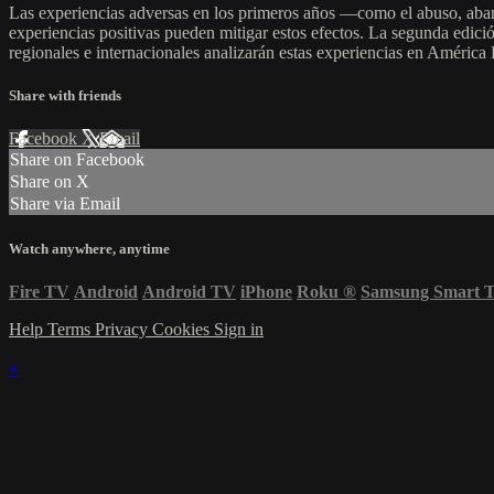
Las experiencias adversas en los primeros años —como el abuso, aband
experiencias positivas pueden mitigar estos efectos. La segunda edici
regionales e internacionales analizarán estas experiencias en América 
Share with friends
Facebook
X
Email
Share on Facebook
Share on X
Share via Email
Watch anywhere, anytime
Fire TV
Android
Android TV
iPhone
Roku
®
Samsung Smart 
Help
Terms
Privacy
Cookies
Sign in
×