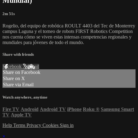
Mundial)
2m 51s
Rogelio, del equipo de robótica ROULT 4403 del Tec de Monterrey
campus Laguna y el torneo de robots FIRST Robotics Competition
nos cuenta cómo se viven estas intensas competencias regionales y
mundiales para jóvenes de todo el mundo.
Share with friends
Facebook
X
Email
Share on Facebook
Share on X
Share via Email
Watch anywhere, anytime
Fire TV
Android
Android TV
iPhone
Roku
®
Samsung Smart
TV
Apple TV
Help
Terms
Privacy
Cookies
Sign in
×