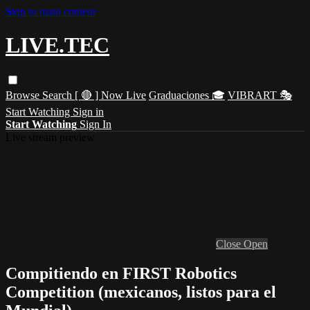
Skip to main content
LIVE.TEC
Browse
Search
[ 🔴 ] Now Live
Graduaciones 🎓
VIBRART 🎭
Start Watching
Sign in
Start Watching
Sign In
Live stream preview
Close
Open
Compitiendo en FIRST Robotics
Competition (mexicanos, listos para el