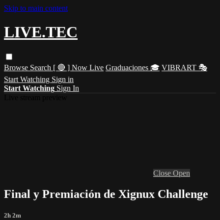
Skip to main content
LIVE.TEC
Browse
Search
[ 🔴 ] Now Live
Graduaciones 🎓
VIBRART 🎭
Start Watching
Sign in
Start Watching
Sign In
Live stream preview
Close
Open
Final y Premiación de Xignux Challenge
2h 2m