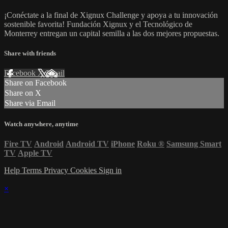
¡Conéctate a la final de Xignux Challenge y apoya a tu innovación
sostenible favorita! Fundación Xignux y el Tecnológico de
Monterrey entregan un capital semilla a las dos mejores propuestas.
Share with friends
Facebook
X
Email
Share on Facebook
Share on X
Share via Email
Watch anywhere, anytime
Fire TV
Android
Android TV
iPhone
Roku
®
Samsung Smart
TV
Apple TV
Help
Terms
Privacy
Cookies
Sign in
×