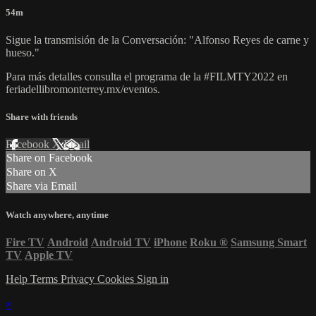
54m
Sigue la transmisión de la Conversación: "Alfonso Reyes de carne y
hueso."
Para más detalles consulta el programa de la #FILMTY2022 en
feriadellibromonterrey.mx/eventos.
Share with friends
Facebook
X
Email
Share on Facebook
Share on X
Share via Email
Watch anywhere, anytime
Fire TV
Android
Android TV
iPhone
Roku
®
Samsung Smart
TV
Apple TV
Help
Terms
Privacy
Cookies
Sign in
×