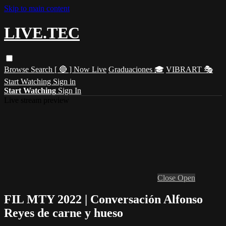
Skip to main content
LIVE.TEC
Browse
Search
[ 🔴 ] Now Live
Graduaciones 🎓
VIBRART 🎭
Start Watching
Sign in
Start Watching
Sign In
Live stream preview
Close
Open
FIL MTY 2022 | Conversación Alfonso
Reyes de carne y hueso