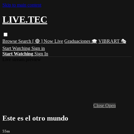
Skip to main content
LIVE.TEC
Browse
Search
[ 🔴 ] Now Live
Graduaciones 🎓
VIBRART 🎭
Start Watching
Sign in
Start Watching
Sign In
Live stream preview
Close
Open
Este es el otro mundo
55m