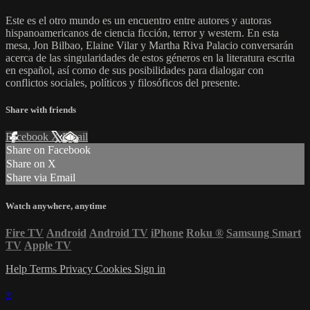
Este es el otro mundo es un encuentro entre autores y autoras
hispanoamericanos de ciencia ficción, terror y western. En esta
mesa, Jon Bilbao, Elaine Vilar y Martha Riva Palacio conversarán
acerca de las singularidades de estos géneros en la literatura escrita
en español, así como de sus posibilidades para dialogar con
conflictos sociales, políticos y filosóficos del presente.
Share with friends
Facebook
X
Email
Share on Facebook
Share on X
Share via Email
Watch anywhere, anytime
Fire TV
Android
Android TV
iPhone
Roku
®
Samsung Smart
TV
Apple TV
Help
Terms
Privacy
Cookies
Sign in
×