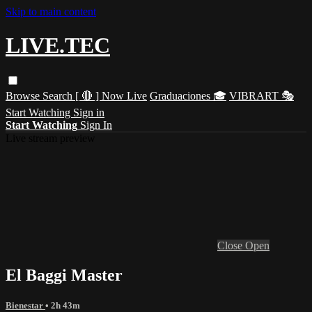
Skip to main content
LIVE.TEC
Browse
Search
[ 🔴 ] Now Live
Graduaciones 🎓
VIBRART 🎭
Start Watching
Sign in
Start Watching
Sign In
Live stream preview
Close
Open
El Baggi Master
Bienestar
• 2h 43m