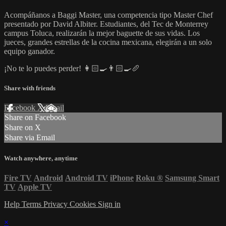
Acompáñanos a Baggi Master, una competencia tipo Master Chef
presentado por David Albiter. Estudiantes, del Tec de Monterrey
campus Toluca, realizarán la mejor baguette de sus vidas. Los
jueces, grandes estrellas de la cocina mexicana, elegirán a un solo
equipo ganador.
¡No te lo puedes perder! 👩🏻‍🍳👨🏻‍🍳🥖
Share with friends
Facebook
X
Email
Share on Facebook
Share on X
Share via Email
Watch anywhere, anytime
Fire TV
Android
Android TV
iPhone
Roku
®
Samsung Smart
TV
Apple TV
Help
Terms
Privacy
Cookies
Sign in
×