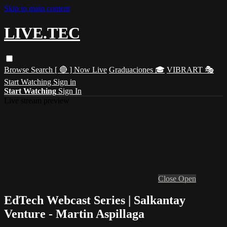
Skip to main content
LIVE.TEC
Browse
Search
[ 🔴 ] Now Live
Graduaciones 🎓
VIBRART 🎭
Start Watching
Sign in
Start Watching
Sign In
Live stream preview
Close
Open
EdTech Webcast Series | Salkantay
Venture - Martin Aspillaga