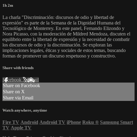
1h 2m
La charla "Discriminación: discursos de odio y libertad de
expresión" es parte de la Semana de la Dignidad Humana del
Tecnológico de Monterrey. En este panel, Fernando Elizondo y
Nora Picasso, con la moderación de Mildred Mendoza, discuten el
equilibrio entre la libertad de expresión y la necesidad de combatir
los discursos de odio y la discriminación. Se exploran las
implicaciones legales, éticas y sociales de estos temas, buscando
formas de promover un discurso respetuoso y constructivo.
Share with friends
Facebook
X
Email
Share on Facebook
Share on X
Share via Email
Watch anywhere, anytime
Fire TV
Android
Android TV
iPhone
Roku
®
Samsung Smart
TV
Apple TV