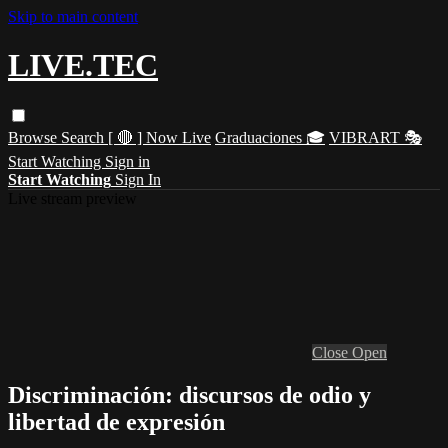
Skip to main content
LIVE.TEC
Browse
Search
[ 🔴 ] Now Live
Graduaciones 🎓
VIBRART 🎭
Start Watching
Sign in
Start Watching
Sign In
Live stream preview
Close
Open
Discriminación: discursos de odio y
libertad de expresión