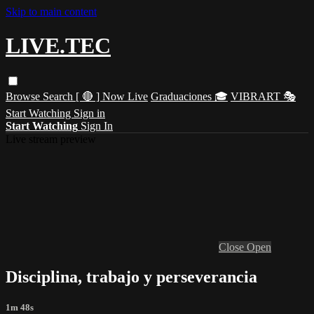
Skip to main content
LIVE.TEC
Browse
Search
[ 🔴 ] Now Live
Graduaciones 🎓
VIBRART 🎭
Start Watching
Sign in
Start Watching
Sign In
Live stream preview
Close
Open
Disciplina, trabajo y perseverancia
1m 48s