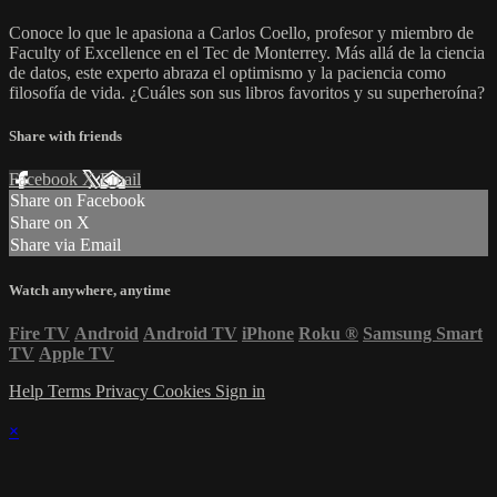
Conoce lo que le apasiona a Carlos Coello, profesor y miembro de
Faculty of Excellence en el Tec de Monterrey. Más allá de la ciencia
de datos, este experto abraza el optimismo y la paciencia como
filosofía de vida. ¿Cuáles son sus libros favoritos y su superheroína?
Share with friends
Facebook
X
Email
Share on Facebook
Share on X
Share via Email
Watch anywhere, anytime
Fire TV
Android
Android TV
iPhone
Roku
®
Samsung Smart
TV
Apple TV
Help
Terms
Privacy
Cookies
Sign in
×