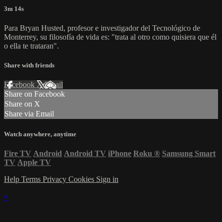
3m 14s
Para Bryan Husted, profesor e investigador del Tecnológico de
Monterrey, su filosofía de vida es: "trata al otro como quisiera que él
o ella te trataran".
Share with friends
Facebook
X
Email
Share on Facebook
Share on X
Share via Email
Watch anywhere, anytime
Fire TV
Android
Android TV
iPhone
Roku
®
Samsung Smart
TV
Apple TV
Help
Terms
Privacy
Cookies
Sign in
×