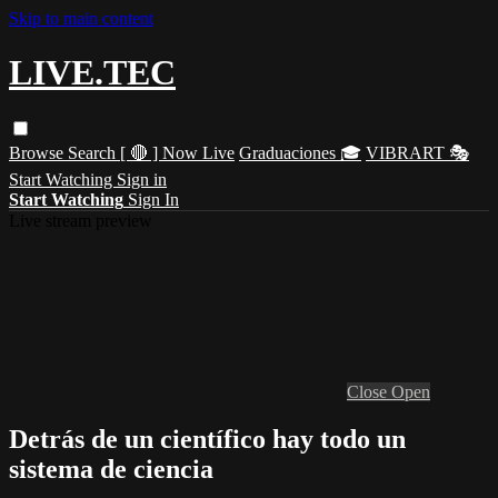
Skip to main content
LIVE.TEC
Browse
Search
[ 🔴 ] Now Live
Graduaciones 🎓
VIBRART 🎭
Start Watching
Sign in
Start Watching
Sign In
Live stream preview
Close
Open
Detrás de un científico hay todo un
sistema de ciencia