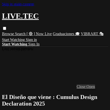
Skip to main content
LIVE.TEC
Browse
Search
[ 🔴 ] Now Live
Graduaciones 🎓
VIBRART 🎭
Start Watching
Sign in
Start Watching
Sign In
Live stream preview
Close
Open
El Diseño que viene : Cumulus Design
Declaration 2025