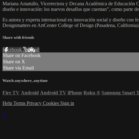
Mariana Amatullo, Vicerrectora y Decana Académica de Educación Con
diseño e innovación: los nuevos desafíos que cuentan”, como parte de
Es autora y experta internacional en innovación social y diseño con 
Designmatters en ArtCenter College of Design (Pasadena, California)
Share with friends
Facebook
X
Email
Share on Facebook
Share on X
Share via Email
Watch anywhere, anytime
Fire TV
Android
Android TV
iPhone
Roku
®
Samsung Smart 
Help
Terms
Privacy
Cookies
Sign in
×