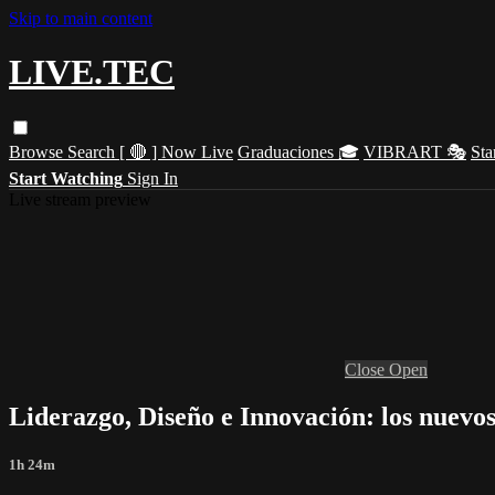
Skip to main content
LIVE.TEC
Browse
Search
[ 🔴 ] Now Live
Graduaciones 🎓
VIBRART 🎭
Sta
Start Watching
Sign In
Live stream preview
Close
Open
Liderazgo, Diseño e Innovación: los nuevos
1h 24m