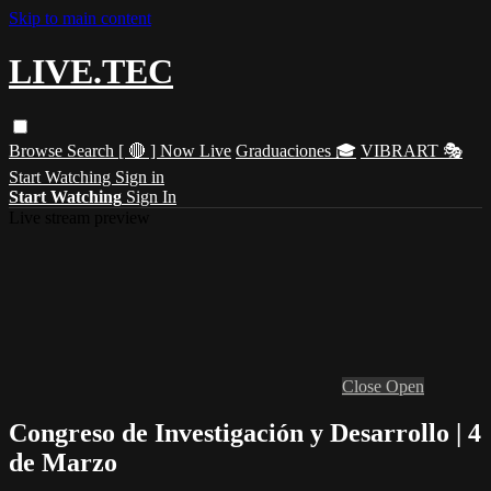
Skip to main content
LIVE.TEC
Browse
Search
[ 🔴 ] Now Live
Graduaciones 🎓
VIBRART 🎭
Start Watching
Sign in
Start Watching
Sign In
Live stream preview
Close
Open
Congreso de Investigación y Desarrollo | 4
de Marzo