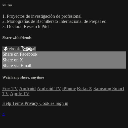
5h 1m
1. Proyectos de investigación de profesional
2. Monografías de Bachillerato Internacional de PrepaTec
3. Doctoral Research Pitch
Share with friends
Facebook
X
Email
Share on Facebook
Share on X
Share via Email
Watch anywhere, anytime
Fire TV
Android
Android TV
iPhone
Roku
®
Samsung Smart
TV
Apple TV
Help
Terms
Privacy
Cookies
Sign in
×