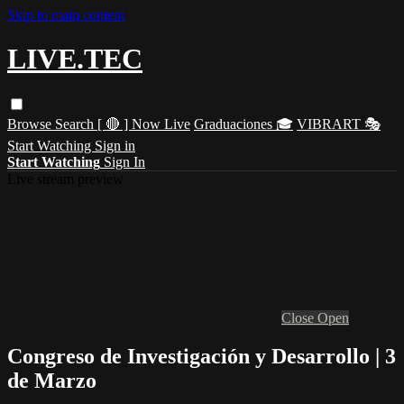
Skip to main content
LIVE.TEC
Browse
Search
[ 🔴 ] Now Live
Graduaciones 🎓
VIBRART 🎭
Start Watching
Sign in
Start Watching
Sign In
Live stream preview
Close
Open
Congreso de Investigación y Desarrollo | 3
de Marzo