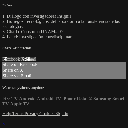
7h 5m
1. Diálogo con investigadores Insignia
2. Borregos Tecnológicos: del laboratorio a la transferencia de las
tecnologías
3. Charla: Consorcio UNAM-TEC
4. Panel: Investigación transdiscipilnaria
Share with friends
Facebook
X
Email
Share on Facebook
Share on X
Share via Email
Watch anywhere, anytime
Fire TV
Android
Android TV
iPhone
Roku
®
Samsung Smart
TV
Apple TV
Help
Terms
Privacy
Cookies
Sign in
×