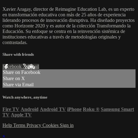
Xavier Aragay, director de Reimagine Education Lab, es un experto
en transformación educativa con más de 25 años de experiencia
liderando procesos de innovación disruptiva. Ha diseñado proyectos
como Horizonte 2020 y es autor de la colección Transformando la
Educación. Su enfoque se centra en la reinvención sistémica de
instituciones educativas a través de metodologías originales y
contrastadas.
Share with friends
Facebook
X
Email
Share on Facebook
Share on X
Share via Email
Watch anywhere, anytime
Fire TV
Android
Android TV
iPhone
Roku
®
Samsung Smart
TV
Apple TV
Help
Terms
Privacy
Cookies
Sign in
×