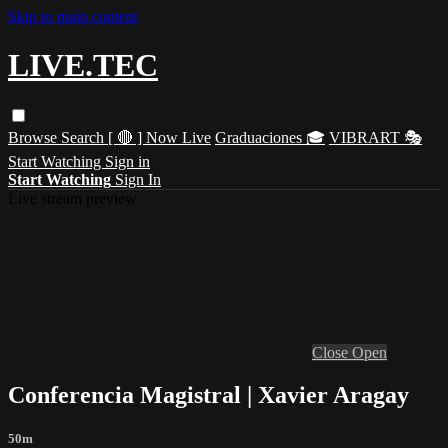
Skip to main content
LIVE.TEC
Browse
Search
[ 🔴 ] Now Live
Graduaciones 🎓
VIBRART 🎭
Start Watching
Sign in
Start Watching
Sign In
Live stream preview
Close
Open
Conferencia Magistral | Xavier Aragay
50m