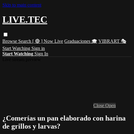
Skip to main content
LIVE.TEC
Browse
Search
[ 🔴 ] Now Live
Graduaciones 🎓
VIBRART 🎭
Start Watching
Sign in
Start Watching
Sign In
Live stream preview
Close
Open
¿Comerías un pan elaborado con harina
de grillos y larvas?