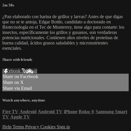
2m 50s
¿Pan elaborado con harina de grillos y larvas? Antes de que digas
que no se te antoja, Edgar Bottle, candidato a doctorado en
Biotecnología en el Tec de Monterrey, tiene algo para contarte: los
insectos, específicamente los grillos y gusanos, son verdaderas
potencias nutricionales. Contienen altos niveles de proteínas de
buena calidad, ácidos grasos saludables y micronutrientes
esenciales.
Share with friends
Facebook
X
Email
Share on Facebook
Share on X
Share via Email
Watch anywhere, anytime
Fire TV
Android
Android TV
iPhone
Roku
®
Samsung Smart
TV
Apple TV
Help
Terms
Privacy
Cookies
Sign in