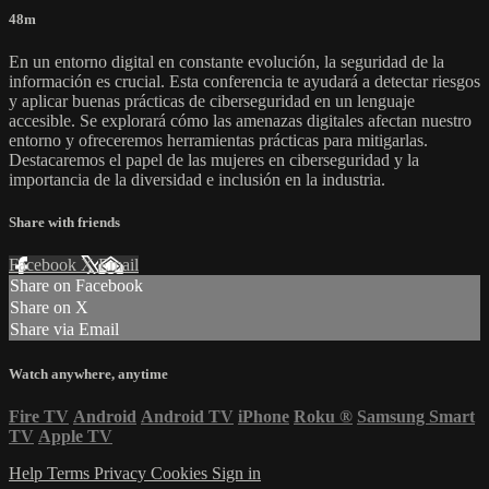
48m
En un entorno digital en constante evolución, la seguridad de la
información es crucial. Esta conferencia te ayudará a detectar riesgos
y aplicar buenas prácticas de ciberseguridad en un lenguaje
accesible. Se explorará cómo las amenazas digitales afectan nuestro
entorno y ofreceremos herramientas prácticas para mitigarlas.
Destacaremos el papel de las mujeres en ciberseguridad y la
importancia de la diversidad e inclusión en la industria.
Share with friends
Facebook
X
Email
Share on Facebook
Share on X
Share via Email
Watch anywhere, anytime
Fire TV
Android
Android TV
iPhone
Roku
®
Samsung Smart
TV
Apple TV
Help
Terms
Privacy
Cookies
Sign in