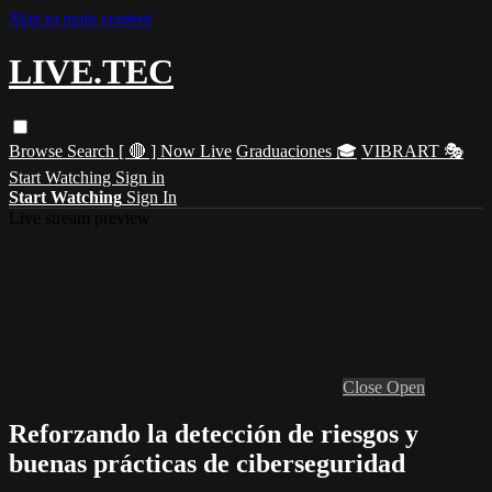
Skip to main content
LIVE.TEC
Browse
Search
[ 🔴 ] Now Live
Graduaciones 🎓
VIBRART 🎭
Start Watching
Sign in
Start Watching
Sign In
Live stream preview
Close
Open
Reforzando la detección de riesgos y
buenas prácticas de ciberseguridad