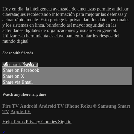
Hoy en día, la inteligencia avanzada de amenazas permite anticipar
ciberataques recolectando información para mejorar las defensas y
actuar rápidamente. Esto protege la privacidad, los datos personales
y los sistemas en línea, brindando así mayor seguridad en las
actividades digitales de organizaciones y usuarios en general.
Utilizar esta herramienta es clave para enfrentar los riesgos del
mundo digital.
Share with friends
Facebook
X
Email
Share on Facebook
Share on X
Share via Email
Watch anywhere, anytime
Fire TV
Android
Android TV
iPhone
Roku
®
Samsung Smart
TV
Apple TV
Help
Terms
Privacy
Cookies
Sign in
×