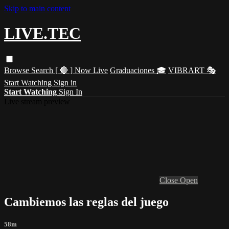
Skip to main content
LIVE.TEC
Browse
Search
[ 🔴 ] Now Live
Graduaciones 🎓
VIBRART 🎭
Start Watching
Sign in
Start Watching
Sign In
Live stream preview
Close
Open
Cambiemos las reglas del juego
58m