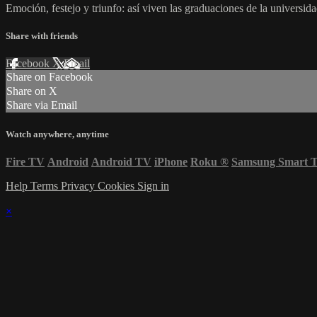
Emoción, festejo y triunfo: así viven las graduaciones de la universi
Share with friends
Facebook
X
Email
Share on Facebook
Share on X
Share via Email
Watch anywhere, anytime
Fire TV
Android
Android TV
iPhone
Roku
®
Samsung Smart 
Help
Terms
Privacy
Cookies
Sign in
×