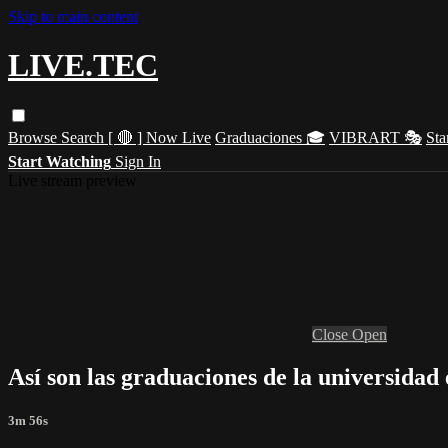
Skip to main content
LIVE.TEC
Browse
Search
[ 🔴 ] Now Live
Graduaciones 🎓
VIBRART 🎭
Sta
Start Watching
Sign In
Live stream preview
Close
Open
Así son las graduaciones de la universidad
3m 56s