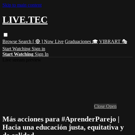
Skip to main content
LIVE.TEC
Browse
Search
[ 🔴 ] Now Live
Graduaciones 🎓
VIBRART 🎭
Start Watching
Sign in
Start Watching
Sign In
Live stream preview
Close
Open
Más acciones para #AprenderParejo |
Hacia una educación justa, equitativa y