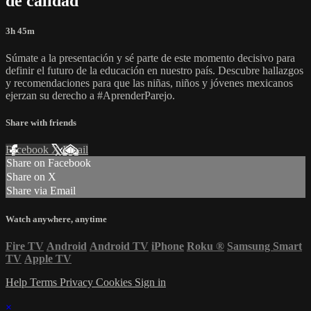
de calidad
3h 45m
Súmate a la presentación y sé parte de este momento decisivo para
definir el futuro de la educación en nuestro país. Descubre hallazgos
y recomendaciones para que las niñas, niños y jóvenes mexicanos
ejerzan su derecho a #AprenderParejo.
Share with friends
Facebook
X
Email
Share on Facebook
Share on X
Share via Email
Watch anywhere, anytime
Fire TV
Android
Android TV
iPhone
Roku
®
Samsung Smart
TV
Apple TV
Help
Terms
Privacy
Cookies
Sign in
×