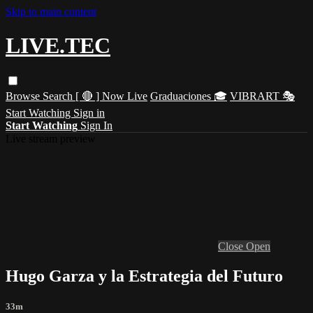
Skip to main content
LIVE.TEC
Browse
Search
[ 🔴 ] Now Live
Graduaciones 🎓
VIBRART 🎭
Start Watching
Sign in
Start Watching
Sign In
Live stream preview
Close
Open
Hugo Garza y la Estrategia del Futuro
33m