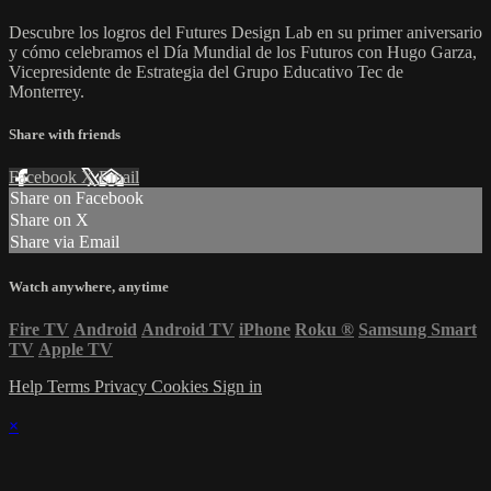
Descubre los logros del Futures Design Lab en su primer aniversario
y cómo celebramos el Día Mundial de los Futuros con Hugo Garza,
Vicepresidente de Estrategia del Grupo Educativo Tec de
Monterrey.
Share with friends
Facebook
X
Email
Share on Facebook
Share on X
Share via Email
Watch anywhere, anytime
Fire TV
Android
Android TV
iPhone
Roku
®
Samsung Smart
TV
Apple TV
Help
Terms
Privacy
Cookies
Sign in
×