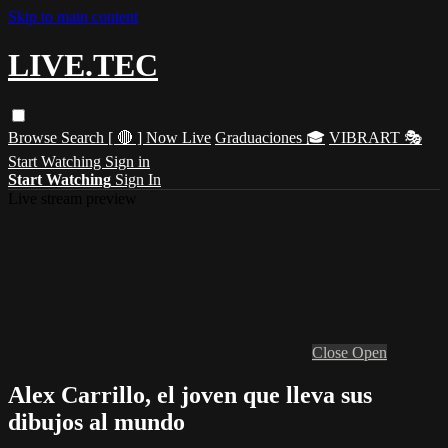
Skip to main content
LIVE.TEC
Browse
Search
[ 🔴 ] Now Live
Graduaciones 🎓
VIBRART 🎭
Start Watching
Sign in
Start Watching
Sign In
Live stream preview
Close
Open
Alex Carrillo, el joven que lleva sus
dibujos al mundo