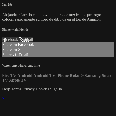
3m 29s
Alejandro Carrillo es un joven ilustrador mexicano que logró
colocar rápidamente su libro de dibujos en el top de Amazon.
Share with friends
Facebook
X
Email
Share on Facebook
Share on X
Share via Email
Watch anywhere, anytime
Fire TV
Android
Android TV
iPhone
Roku
®
Samsung Smart
TV
Apple TV
Help
Terms
Privacy
Cookies
Sign in
×