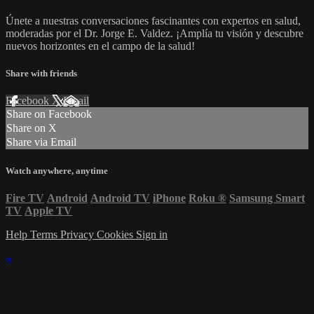
Únete a nuestras conversaciones fascinantes con expertos en salud,
moderadas por el Dr. Jorge E. Valdez. ¡Amplía tu visión y descubre
nuevos horizontes en el campo de la salud!
Share with friends
Facebook
X
Email
Share on Facebook
Share on X
Share via Email
Watch anywhere, anytime
Fire TV
Android
Android TV
iPhone
Roku
®
Samsung Smart
TV
Apple TV
Help
Terms
Privacy
Cookies
Sign in
×