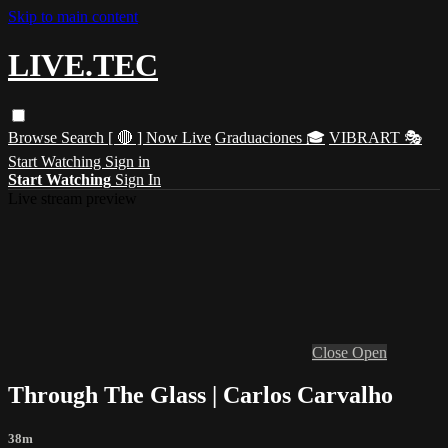
Skip to main content
LIVE.TEC
Browse
Search
[ 🔴 ] Now Live
Graduaciones 🎓
VIBRART 🎭
Start Watching
Sign in
Start Watching
Sign In
Live stream preview
Close
Open
Through The Glass | Carlos Carvalho
38m