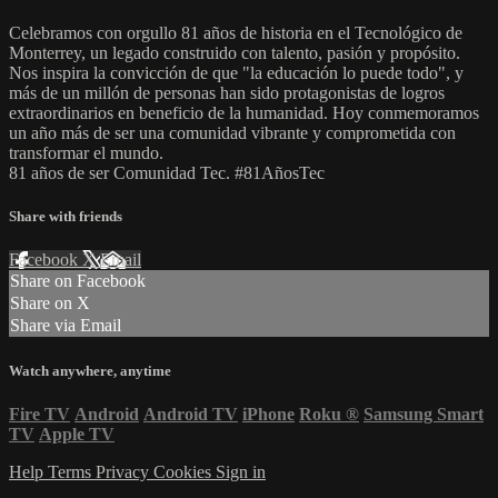
Celebramos con orgullo 81 años de historia en el Tecnológico de
Monterrey, un legado construido con talento, pasión y propósito.
Nos inspira la convicción de que "la educación lo puede todo", y
más de un millón de personas han sido protagonistas de logros
extraordinarios en beneficio de la humanidad. Hoy conmemoramos
un año más de ser una comunidad vibrante y comprometida con
transformar el mundo.
81 años de ser Comunidad Tec. #81AñosTec
Share with friends
Facebook
X
Email
Share on Facebook
Share on X
Share via Email
Watch anywhere, anytime
Fire TV
Android
Android TV
iPhone
Roku
®
Samsung Smart
TV
Apple TV
Help
Terms
Privacy
Cookies
Sign in