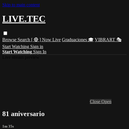
Skip to main content
LIVE.TEC
Browse
Search
[ 🔴 ] Now Live
Graduaciones 🎓
VIBRART 🎭
Start Watching
Sign in
Start Watching
Sign In
Live stream preview
Close
Open
81 aniversario
1m 35s