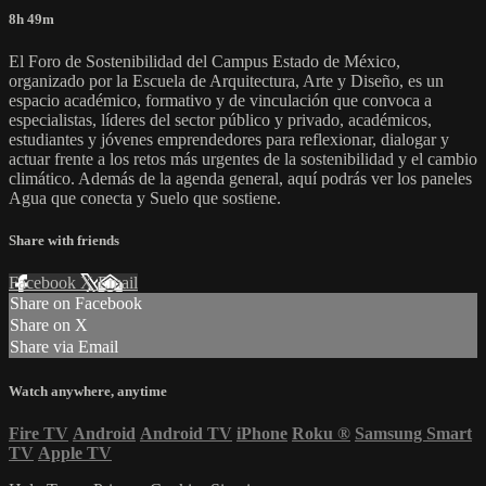
8h 49m
El Foro de Sostenibilidad del Campus Estado de México,
organizado por la Escuela de Arquitectura, Arte y Diseño, es un
espacio académico, formativo y de vinculación que convoca a
especialistas, líderes del sector público y privado, académicos,
estudiantes y jóvenes emprendedores para reflexionar, dialogar y
actuar frente a los retos más urgentes de la sostenibilidad y el cambio
climático. Además de la agenda general, aquí podrás ver los paneles
Agua que conecta y Suelo que sostiene.
Share with friends
Facebook
X
Email
Share on Facebook
Share on X
Share via Email
Watch anywhere, anytime
Fire TV
Android
Android TV
iPhone
Roku
®
Samsung Smart
TV
Apple TV