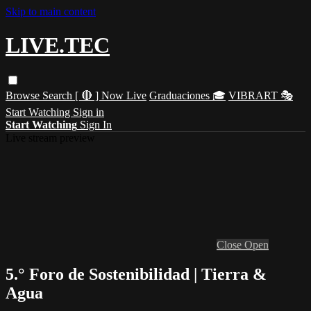
Skip to main content
LIVE.TEC
Browse
Search
[ 🔴 ] Now Live
Graduaciones 🎓
VIBRART 🎭
Start Watching
Sign in
Start Watching
Sign In
Live stream preview
Close
Open
5.° Foro de Sostenibilidad | Tierra &
Agua