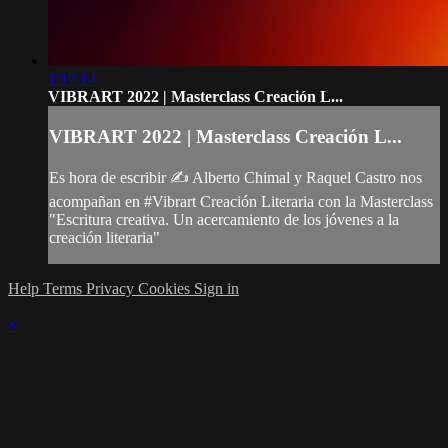
1:17:14
VIBRART 2022 | Masterclass Creación L...
VIBRART 2022 | Masterclass Creación L...
Es hora de escribir ✍ Alberto Chimal y Raquel Castro nos
acompañan en #Vibrart Creación Literaria con la Masterclass
"Escritura creativa. Un acercamiento de los jóvenes a la
creación literaria"
Help
Terms
Privacy
Cookies
Sign in
×