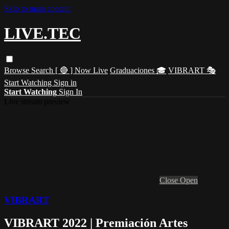
Skip to main content
LIVE.TEC
Browse
Search
[ 🔴 ] Now Live
Graduaciones 🎓
VIBRART 🎭
Start Watching
Sign in
Start Watching
Sign In
Live stream preview
Close
Open
VIBRART
VIBRART 2022 | Premiación Artes