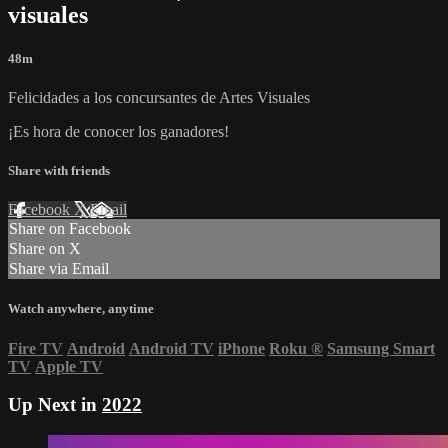
visuales
48m
Felicidades a los concursantes de Artes Visuales
¡Es hora de conocer los ganadores!
Share with friends
Facebook
X
Email
Share on Facebook
Share on X
Share via Email
Watch anywhere, anytime
Fire TV
Android
Android TV
iPhone
Roku
®
Samsung Smart
TV
Apple TV
Up Next in
2022