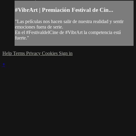
#VibrArt | Premiación Festival de Cin...
"Las películas nos hacen salir de nuestra realidad y sentir
emociones fuera de serie.
En el #FestivaldelCine de #VibrArt la competencia está
fuerte."
Help
Terms
Privacy
Cookies
Sign in
×