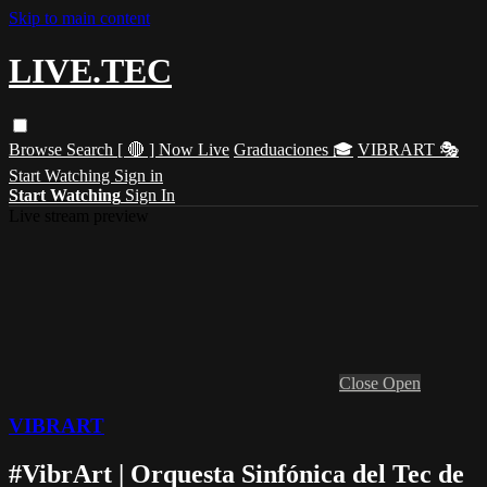
Skip to main content
LIVE.TEC
Browse
Search
[ 🔴 ] Now Live
Graduaciones 🎓
VIBRART 🎭
Start Watching
Sign in
Start Watching
Sign In
Live stream preview
Close
Open
VIBRART
#VibrArt | Orquesta Sinfónica del Tec de