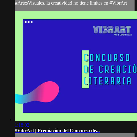
#ArtesVisuales, la creatividad no tiene límites en #VibrArt
1:18:02
#VibrArt | Premiación del Concurso de...