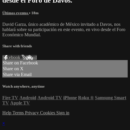
desde el Foro de Davos.
Últimos eventos
• 18m
David Garza, único académico de México invitado a Davos, nos
hablará sobre su participación en este evento, en vivo desde el Foro
Económico Mundial.
Share with friends
Facebook
X
Email
Share on Facebook
Share on X
Share via Email
Watch anywhere, anytime
Fire TV
Android
Android TV
iPhone
Roku
®
Samsung Smart
TV
Apple TV
Help
Terms
Privacy
Cookies
Sign in
×