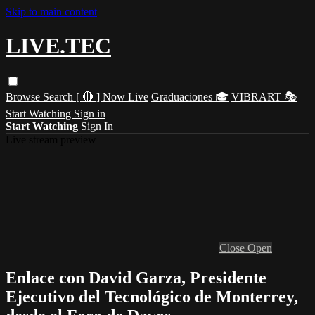
Skip to main content
LIVE.TEC
Browse
Search
[ 🔴 ] Now Live
Graduaciones 🎓
VIBRART 🎭
Start Watching
Sign in
Start Watching
Sign In
Live stream preview
Close
Open
Enlace con David Garza, Presidente
Ejecutivo del Tecnológico de Monterrey,