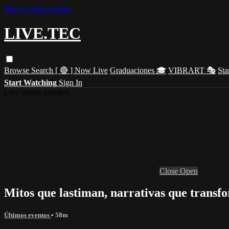
Skip to main content
LIVE.TEC
Browse
Search
[ 🔴 ] Now Live
Graduaciones 🎓
VIBRART 🎭
Sta
Start Watching
Sign In
Live stream preview
Close
Open
Mitos que lastiman, narrativas que transf
Últimos eventos
• 58m