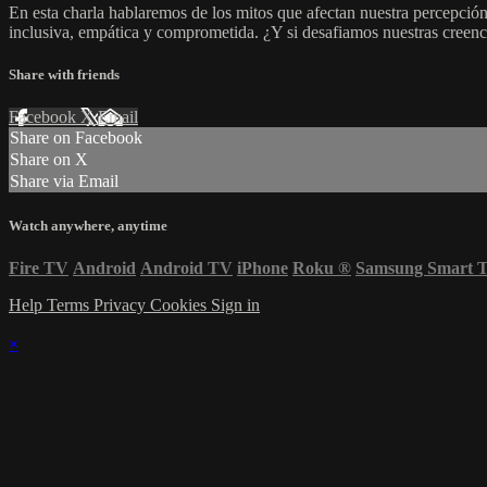
En esta charla hablaremos de los mitos que afectan nuestra percepció
inclusiva, empática y comprometida. ¿Y si desafiamos nuestras creen
Share with friends
Facebook
X
Email
Share on Facebook
Share on X
Share via Email
Watch anywhere, anytime
Fire TV
Android
Android TV
iPhone
Roku
®
Samsung Smart 
Help
Terms
Privacy
Cookies
Sign in
×