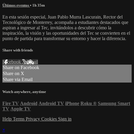
Últimos eventos
• 1h 35m
En esta sesión especial, Juan Pablo Murra Lascurain, Rector del
Tecnológico de Monterrey, acompaña a estudiantes destacados que
aspiran a ingresar al Tec, invitándolos a descubrir cómo la
inspiración, la visión y las oportunidades del Tec se convierten en el
punto de partida para transformar su entorno y hacer la diferencia.
Share with friends
Facebook
X
Email
Share on Facebook
Share on X
Share via Email
Watch anywhere, anytime
Fire TV
Android
Android TV
iPhone
Roku
®
Samsung Smart
TV
Apple TV
Help
Terms
Privacy
Cookies
Sign in
×