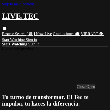
Skip to main content
LIVE.TEC
Browse
Search
[ 🔴 ] Now Live
Graduaciones 🎓
VIBRART 🎭
Start Watching
Sign in
Start Watching
Sign In
Live stream preview
Close
Open
Tu turno de transformar. El Tec te
impulsa, tú haces la diferencia.