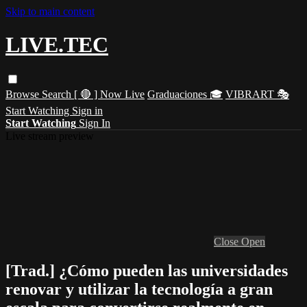
Skip to main content
LIVE.TEC
Browse
Search
[ 🔴 ] Now Live
Graduaciones 🎓
VIBRART 🎭
Start Watching
Sign in
Start Watching
Sign In
Live stream preview
Close
Open
[Trad.] ¿Cómo pueden las universidades
renovar y utilizar la tecnología a gran