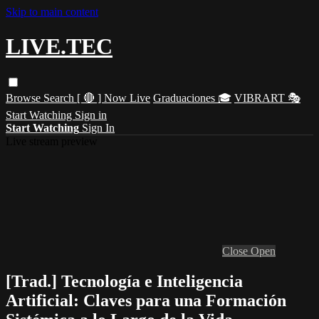
Skip to main content
LIVE.TEC
Browse
Search
[ 🔴 ] Now Live
Graduaciones 🎓
VIBRART 🎭
Start Watching
Sign in
Start Watching
Sign In
Live stream preview
Close
Open
[Trad.] Tecnología e Inteligencia
Artificial: Claves para una Formación